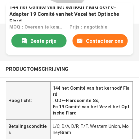
144 het Comité van het kernodf Flard Sc/Fc-
Adapter 19 Comité van het Vezel het Optische
Flard
MOQ：Overeen te komen
Prijs：negotiable
Beste prijs
Contacteer ons
PRODUCTOMSCHRIJVING
144 het Comité van het kernodf Fla
rd
Hoog licht:
,
ODF-Flardcomité Sc
,
Fc 19 Comité van het Vezel het Opt
ische Flard
Betalingsconditie
L/C, D/A, D/P, T/T, Western Union, Mo
s
neyGram