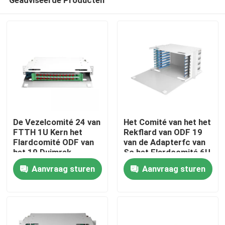
De Vezelcomité 24 van
Het Comité van het het
FTTH 1U Kern het
Rekflard van ODF 19
Flardcomité ODF van
van de Adapterfc van
het 19 Duimrek
Sc het Flardcomité 6U
Thuis
Eenheid
96 Kern
Aanvraag sturen
Aanvraag sturen
Producten
Video's