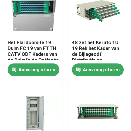
Over ons
Fabriekstocht
Het Flardcomité 19
48 zet het Kernfc 1U
Duim FC 19 van FTTH
19 Rek het Kader van
Kwaliteitscontrole
CATV ODF Kaders van
de Bijlageodf
de Duimfc de Optische
Distributie op
Distributie
Aanvraag sturen
Aanvraag sturen
Nieuws
Vraag een offerte
Optische vezel patch panel & behuizing
de kabels van het vezelflard