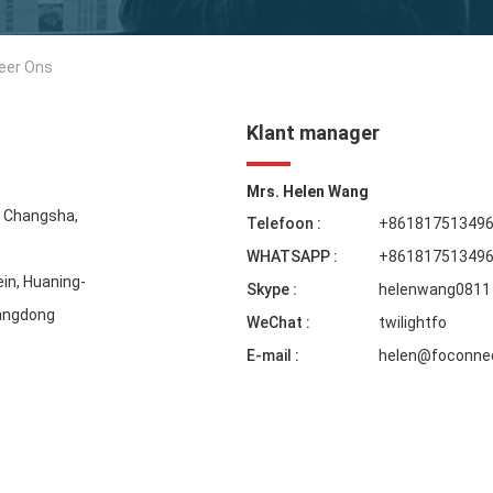
eer Ons
Klant manager
Mrs. Helen Wang
, Changsha,
Telefoon :
+86181751349
WHATSAPP :
+86181751349
in, Huaning-
Skype :
helenwang0811
uangdong
WeChat :
twilightfo
E-mail :
helen@foconne
Laat een bericht achter
We bellen je snel terug!