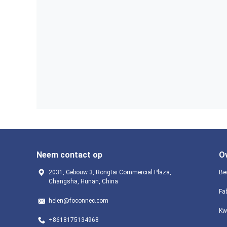
Neem contact op
O
2031, Gebouw 3, Rongtai Commercial Plaza,
Bed
Changsha, Hunan, China
Fa
helen@foconnec.com
Kw
+8618175134968