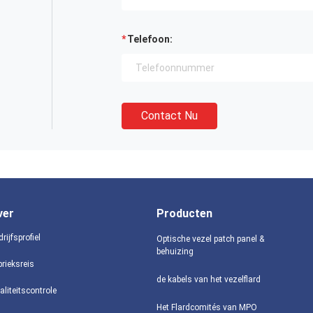
Telefoon:
Contact Nu
ver
Producten
rijfsprofiel
Optische vezel patch panel &
behuizing
brieksreis
de kabels van het vezelflard
aliteitscontrole
Het Flardcomités van MPO