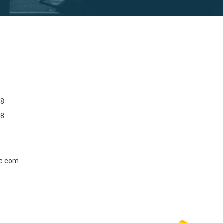
68
68
c.com