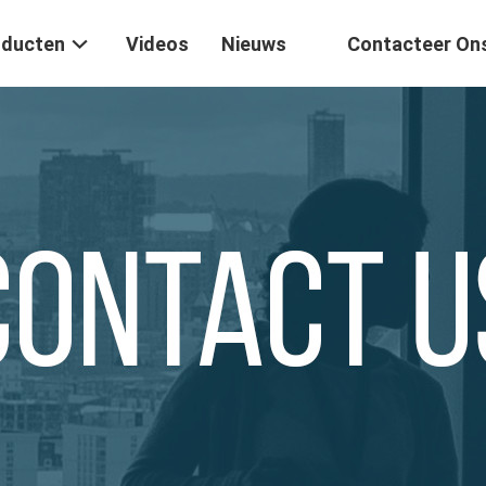
oducten
Videos
Nieuws
Contacteer On