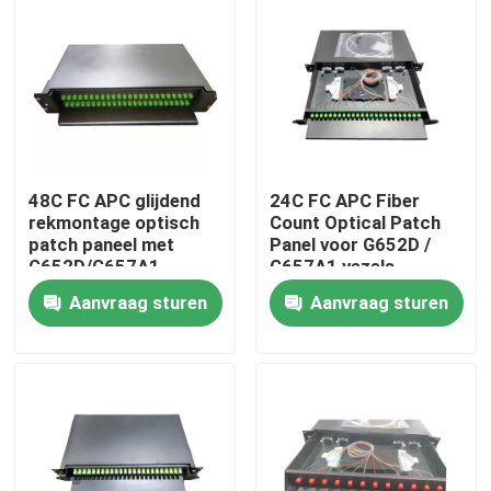
48C FC APC glijdend
24C FC APC Fiber
rekmontage optisch
Count Optical Patch
patch paneel met
Panel voor G652D /
G652D/G657A1
G657A1 vezels
Aanvraag sturen
Aanvraag sturen
Thuis
Producten
Video's