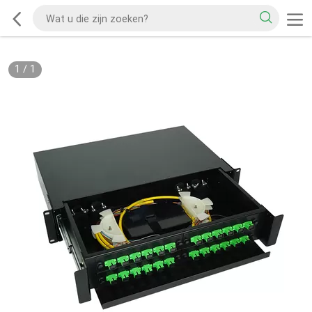
1
/
1