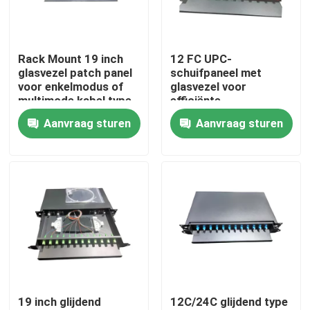
Over ons
Rack Mount 19 inch
12 FC UPC-
glasvezel patch panel
schuifpaneel met
Fabriekstocht
voor enkelmodus of
glasvezel voor
multimode kabel type
efficiënte
netwerkinstallaties
Aanvraag sturen
Aanvraag sturen
Kwaliteitscontrole
Nieuws
Vraag een offerte
Optische vezel patch panel & behuizing
19 inch glijdend
12C/24C glijdend type
de kabels van het vezelflard